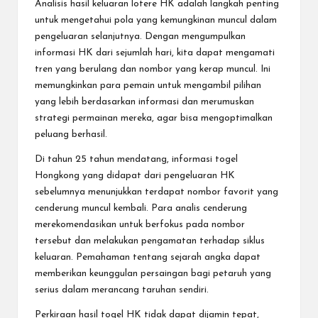
Analisis hasil keluaran lotere HK adalah langkah penting
untuk mengetahui pola yang kemungkinan muncul dalam
pengeluaran selanjutnya. Dengan mengumpulkan
informasi HK dari sejumlah hari, kita dapat mengamati
tren yang berulang dan nombor yang kerap muncul. Ini
memungkinkan para pemain untuk mengambil pilihan
yang lebih berdasarkan informasi dan merumuskan
strategi permainan mereka, agar bisa mengoptimalkan
peluang berhasil.
Di tahun 25 tahun mendatang, informasi togel
Hongkong yang didapat dari pengeluaran HK
sebelumnya menunjukkan terdapat nombor favorit yang
cenderung muncul kembali. Para analis cenderung
merekomendasikan untuk berfokus pada nombor
tersebut dan melakukan pengamatan terhadap siklus
keluaran. Pemahaman tentang sejarah angka dapat
memberikan keunggulan persaingan bagi petaruh yang
serius dalam merancang taruhan sendiri.
Perkiraan hasil togel HK tidak dapat dijamin tepat,