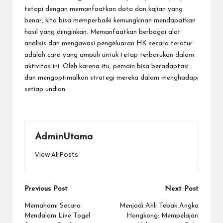
tetapi dengan memanfaatkan data dan kajian yang
benar, kita bisa memperbaiki kemungkinan mendapatkan
hasil yang diinginkan. Memanfaatkan berbagai alat
analisis dan mengawasi pengeluaran HK secara teratur
adalah cara yang ampuh untuk tetap terbarukan dalam
aktivitas ini. Oleh karena itu, pemain bisa beradaptasi
dan mengoptimalkan strategi mereka dalam menghadapi
setiap undian.
AdminUtama
View All Posts
Post
Previous Post
Next Post
navigation
Memahami Secara
Menjadi Ahli Tebak Angka
Mendalam Live Togel
Hongkong: Mempelajari