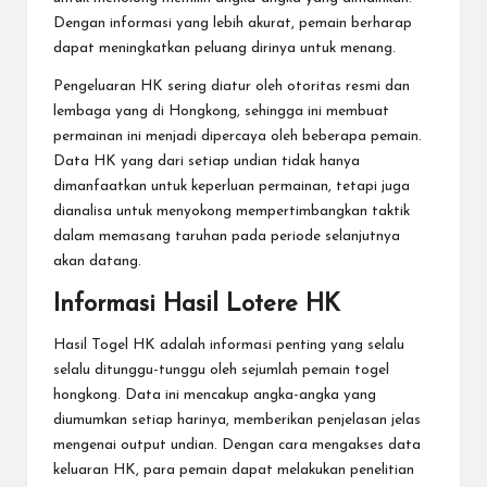
Dengan informasi yang lebih akurat, pemain berharap
dapat meningkatkan peluang dirinya untuk menang.
Pengeluaran HK sering diatur oleh otoritas resmi dan
lembaga yang di Hongkong, sehingga ini membuat
permainan ini menjadi dipercaya oleh beberapa pemain.
Data HK yang dari setiap undian tidak hanya
dimanfaatkan untuk keperluan permainan, tetapi juga
dianalisa untuk menyokong mempertimbangkan taktik
dalam memasang taruhan pada periode selanjutnya
akan datang.
Informasi Hasil Lotere HK
Hasil Togel HK adalah informasi penting yang selalu
selalu ditunggu-tunggu oleh sejumlah pemain togel
hongkong. Data ini mencakup angka-angka yang
diumumkan setiap harinya, memberikan penjelasan jelas
mengenai output undian. Dengan cara mengakses data
keluaran HK, para pemain dapat melakukan penelitian