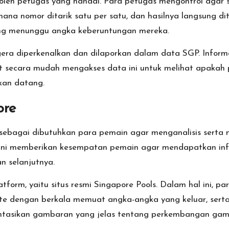
u oleh petugas yang handal. Para petugas mengontrol agar 
ana nomor ditarik satu per satu, dan hasilnya langsung d
ng menunggu angka keberuntungan mereka.
era diperkenalkan dan dilaporkan dalam data SGP. Informas
at secara mudah mengakses data ini untuk melihat apaka
akan datang.
ore
 sebagai dibutuhkan para pemain agar menganalisis serta 
. Ini memberikan kesempatan pemain agar mendapatkan inf
 selanjutnya.
tform, yaitu situs resmi Singapore Pools. Dalam hal ini, pa
te dengan berkala memuat angka-angka yang keluar, serta
ntasikan gambaran yang jelas tentang perkembangan game