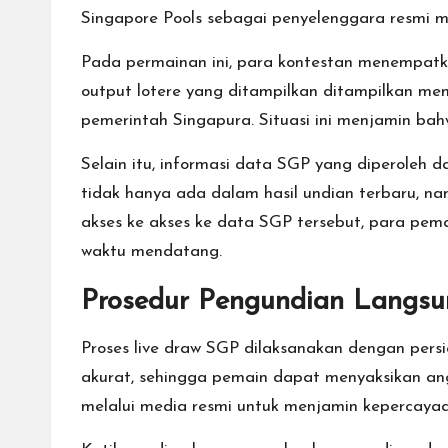
Singapore Pools sebagai penyelenggara resmi m
Pada permainan ini, para kontestan menempatk
output lotere yang ditampilkan ditampilkan mem
pemerintah Singapura. Situasi ini menjamin bah
Selain itu, informasi data SGP yang diperoleh 
tidak hanya ada dalam hasil undian terbaru, na
akses ke akses ke data SGP tersebut, para pem
waktu mendatang.
Prosedur Pengundian Langs
Proses live draw SGP dilaksanakan dengan persi
akurat, sehingga pemain dapat menyaksikan angka
melalui media resmi untuk menjamin kepercayaa