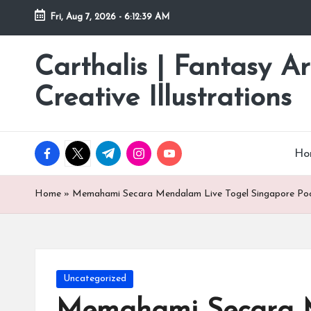
Fri, Aug 7, 2026
-
6:12:40 AM
Skip
to
Carthalis | Fantasy A
content
Creative Illustrations
facebook.com
twitter.com
t.me
instagram.com
youtube.com
Ho
Home
»
Memahami Secara Mendalam Live Togel Singapore Poo
Posted
Uncategorized
in