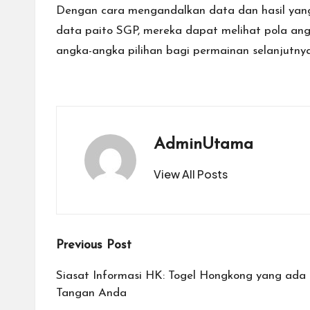
Dengan cara mengandalkan data dan hasil yan
data paito SGP, mereka dapat melihat pola an
angka-angka pilihan bagi permainan selanjutn
AdminUtama
View All Posts
Post
Previous Post
navigation
Siasat Informasi HK: Togel Hongkong yang a
Tangan Anda