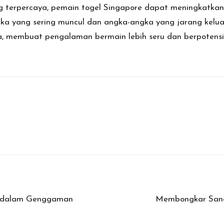
g terpercaya, pemain togel Singapore dapat meningkatka
gka yang sering muncul dan angka-angka yang jarang kelu
ya, membuat pengalaman bermain lebih seru dan berpotens
da dalam Genggaman
Membongkar Sandi