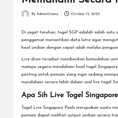
Memahami Secara M
By
AdminUtama
October 15, 2025
Posted
by
Di jagat taruhan, togel SGP adalah salah satu a
penggemar menantikan data lotre agar mengetah
hasil undian dengan cepat ialah melalui pengu
Live draw tersebut memberikan kemudahan untu
mampu segera mendalami hasil togel Singapore 
penting untuk pemain yang ingin sedang mempe
mendalami secara lebih dalam soal live togel 
Apa Sih Live Togel Singapore
Togel Live Singapore Pools merupakan suatu wa
pemain dapat melihat output undian secara tra