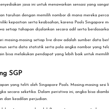
enyediakan jasa ini untuk menawarkan sensasi yang sanga
an taruhan dengan memilih nombor di mana mereka perca
iliki kepastian serta keabsahan, karena Pools Singapore me
wa setiap tahapan dijalankan secara adil serta berdasarka
dari masing-masing setiap live draw adalah sumber data be
mun serta data statistik serta pola angka nombor yang te
ain bisa melakukan pendapat yang lebih baik untuk memili
ung SGP
apan yang teliti oleh Singapore Pools. Masing-masing sesi
 secara seketika. Dalam peristiwa ini, angka bisa diambil 
n dan keadilan perjudian.