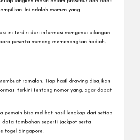
setiap langkah masih dalam prosedur dan tidak
itampilkan. Ini adalah momen yang
i ini terdiri dari informasi mengenai bilangan
h para peserta menang memenangkan hadiah,
membuat ramalan. Tiap hasil drawing disajikan
ormasi terkini tentang nomor yang, agar dapat
ra pemain bisa melihat hasil lengkap dari setiap
 data tambahan seperti jackpot serta
 togel Singapore.