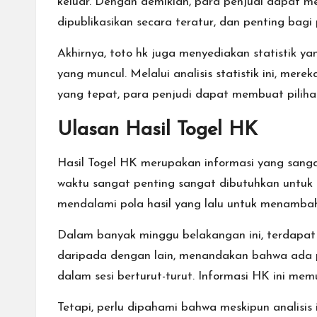
keluar. Dengan demikian, para penjudi dapat m
dipublikasikan secara teratur, dan penting bagi 
Akhirnya, toto hk juga menyediakan statistik y
yang muncul. Melalui analisis statistik ini,
yang tepat, para penjudi dapat membuat pilihan
Ulasan Hasil Togel HK
Hasil Togel HK merupakan informasi yang sang
waktu sangat penting sangat dibutuhkan untuk an
mendalami pola hasil yang lalu untuk menamb
Dalam banyak minggu belakangan ini, terdapat 
daripada dengan lain, menandakan bahwa ada p
dalam sesi berturut-turut. Informasi HK ini me
Tetapi, perlu dipahami bahwa meskipun analisi