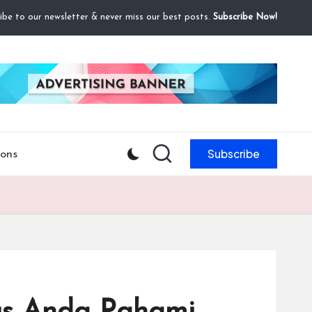
ibe to our newsletter & never miss our best posts.
Subscribe Now!
Subscribe
ions