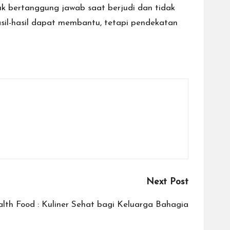
tuk bertanggung jawab saat berjudi dan tidak
il-hasil dapat membantu, tetapi pendekatan
Next Post
lth Food : Kuliner Sehat bagi Keluarga Bahagia