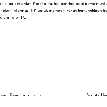
t akan berlanjut. Karena itu, hal penting bagi pemain un
nakan informasi HK untuk memperkirakan kemungkinan has
dalam toto HK.
ensi: Kesempatan dan
Sanate Hea