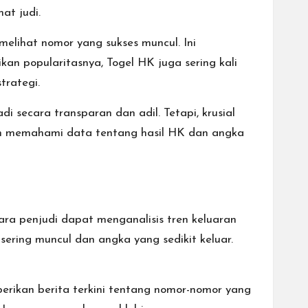
at judi.
lihat nomor yang sukses muncul. Ini
n popularitasnya, Togel HK juga sering kali
trategi.
i secara transparan dan adil. Tetapi, krusial
gan memahami data tentang hasil HK dan angka
ra penjudi dapat menganalisis tren keluaran
ring muncul dan angka yang sedikit keluar.
erikan berita terkini tentang nomor-nomor yang