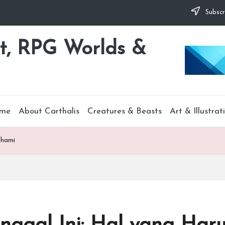
Subscr
rt, RPG Worlds &
me
About Carthalis
Creatures & Beasts
Art & Illustrat
ahami