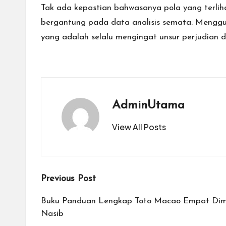
Tak ada kepastian bahwasanya pola yang terliha
bergantung pada data analisis semata. Menggu
yang adalah selalu mengingat unsur perjudian 
AdminUtama
View All Posts
Post
Previous Post
navigation
Buku Panduan Lengkap Toto Macao Empat Dim
Nasib