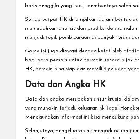
basis penggila yang kecil, membuatnya salah sat
Setiap output HK ditampilkan dalam bentuk dat
memudahkan analisis dan prediksi dan ramalan 
menjadi topik pembicaraan di banyak forum dan 
Game ini juga diawasi dengan ketat oleh otorita
bagi para pemain untuk bermain secara bijak 
HK, pemain bisa siap dan memiliki peluang yan
Data dan Angka HK
Data dan angka merupakan unsur krusial dalam
yang mungkin terjadi.
keluaran hk
Togel Hongkon
Menggunakan informasi ini bisa mendukung pen
Selanjutnya, pengeluaran hk menjadi acuan pen