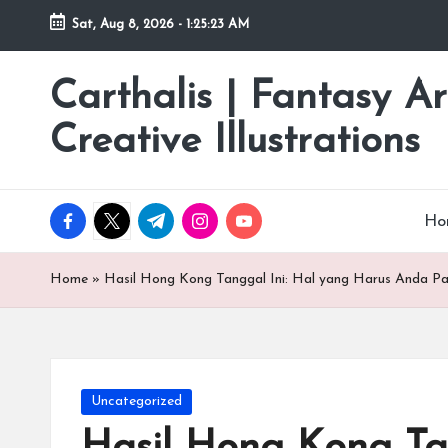
Sat, Aug 8, 2026
-
1:25:24 AM
Skip
to
Carthalis | Fantasy A
content
Creative Illustrations
facebook.com
twitter.com
t.me
instagram.com
youtube.com
Ho
Home
»
Hasil Hong Kong Tanggal Ini: Hal yang Harus Anda P
Posted
Uncategorized
in