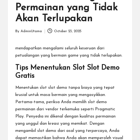
Permainan yang Tidak
Akan Terlupakan
By
AdminUtama
October 23, 2025
Posted
by
mendapatkan mengalami seluruh keseruan dari
petualangan yang bermain game yang tidak terlupakan.
Tips Menentukan Slot Slot Demo
Gratis
Menentukan slot slot demo tanpa biaya yang tepat
krusial untuk masa bermain yang mengasyikkan.
Pertama-tama, periksa Anda memilih slot demo
permainan dari vendor terkemuka seperti Pragmatic
Play. Penyedia ini dikenal dengan kualitas permainan
yang unggul dan kreasi yang memikat. Dengan
mengambil slot demo dari asal yang terpercaya, Anda
dapat memastikan bahwa Anda akan memperoleh visual